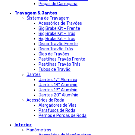
Peças de Carroçaria
Travagem & Jantes
Sistema de Travagem
Acessórios de Travões
Big Brake Kit - Frente
Big Brake Kit - Trás
Big Brake Kit - Trás
Disco Travão Frente
Disco Travão Trás
Óleo de Travões
Pastilhas Travão Frente
Pastilhas Travão Trás
Tubos de Travão
Jantes
Jantes 17'' Alumínio
Jantes 18'' Aluminio
Jantes 19'' Alumínio
Jantes 20'' Alumínio
Acessórios de Roda
Alargadores de Vias
Parafusos de Roda
Pernos e Porcas de Roda
Interior
Manómetros