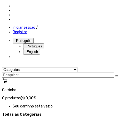
Iniciar sessão
/
Registar
Português
Português
English
Carrinho
0
produtos(s)
0,00€
Seu carrinho está vazio.
Todas as Categorias