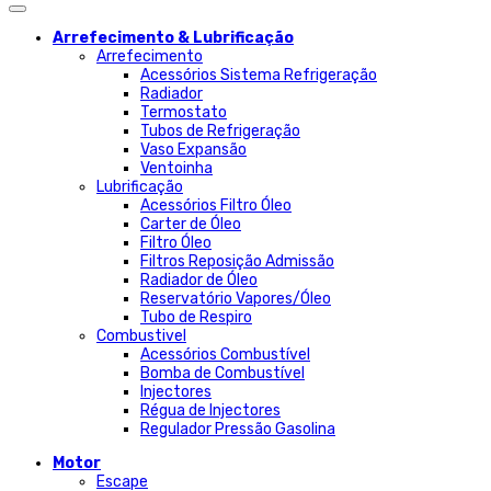
Arrefecimento & Lubrificação
Arrefecimento
Acessórios Sistema Refrigeração
Radiador
Termostato
Tubos de Refrigeração
Vaso Expansão
Ventoinha
Lubrificação
Acessórios Filtro Óleo
Carter de Óleo
Filtro Óleo
Filtros Reposição Admissão
Radiador de Óleo
Reservatório Vapores/Óleo
Tubo de Respiro
Combustivel
Acessórios Combustível
Bomba de Combustível
Injectores
Régua de Injectores
Regulador Pressão Gasolina
Motor
Escape