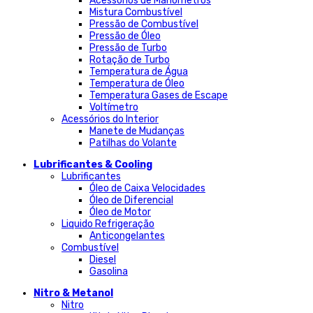
Acessórios de Manómetros
Mistura Combustível
Pressão de Combustível
Pressão de Óleo
Pressão de Turbo
Rotação de Turbo
Temperatura de Água
Temperatura de Óleo
Temperatura Gases de Escape
Voltímetro
Acessórios do Interior
Manete de Mudanças
Patilhas do Volante
Lubrificantes & Cooling
Lubrificantes
Óleo de Caixa Velocidades
Óleo de Diferencial
Óleo de Motor
Liquido Refrigeração
Anticongelantes
Combustível
Diesel
Gasolina
Nitro & Metanol
Nitro