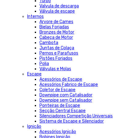
Turbo
Valvula de descarga
Válvula de escape
Internos
Arvore de Cames
Bielas Forjadas
Bronzes de Motor
Cabeça de Motor
Cambota
Juntas de Colaça
Pernos e Parafusos
Pistões Forjados
Polia
Válvulas e Molas
Escape
Acessórios de Escape
Acessórios Fabrico de Escape
Coletor de Escape
Downpipe com Catalisador
Downpipe sem Catalisador
Ponteiras de Escape
Secção Central Escape
Silenciadores Competição Universais
Sistema de Escape e Silenciador
Ignição
Acessórios Ignição
Bobines Ignição