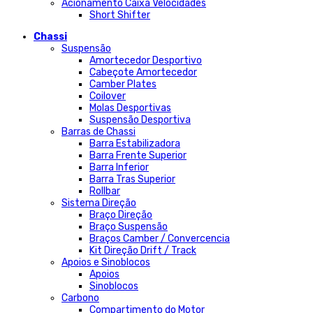
Acionamento Caixa Velocidades
Short Shifter
Chassi
Suspensão
Amortecedor Desportivo
Cabeçote Amortecedor
Camber Plates
Coilover
Molas Desportivas
Suspensão Desportiva
Barras de Chassi
Barra Estabilizadora
Barra Frente Superior
Barra Inferior
Barra Tras Superior
Rollbar
Sistema Direção
Braço Direção
Braço Suspensão
Braços Camber / Convercencia
Kit Direção Drift / Track
Apoios e Sinoblocos
Apoios
Sinoblocos
Carbono
Compartimento do Motor