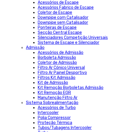
Acessórios de Escape
Acessórios Fabrico de Escape
Coletor de Escape
Downpipe com Catalisador
Downpipe sem Catalisador
Ponteiras de Escape
Secção Central Escape
Silenciadores Competição Universais
Sistema de Escape e Silenciador
Admissão
Acessórios de Admissão
Borboleta Admissão
Coletor de Admissão
Filtro Ar Cónico Universal
Filtro Ar Painel Desportivo
Filtros Kit Admissão
Kit de Admissão
Kit Remoção Borboletas Admissão
Kit Remoção EGR
Manutenção Filtro Ar
Sistema Sobrealimentação
Acessórios de Turbo
Intercooler
Polia Compressor
Proteção Térmica
Tubos/Tubagens Intercooler